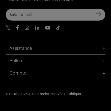
En savoir plus sur les actualités et les offres
Belkin Twitter
Belkin Facebook
Belkin Instagram
Belkin LinkedIn
Belkin Youtube
Belkin TikTok
Assistance
Belkin
Compte
© Belkin 2026 | Tous droits réservés |
Juridique