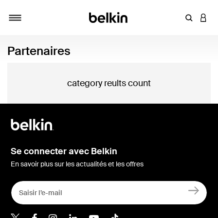
Saisir un 
CONN
Navigation tiroir
Partenaires
category reults count
Se connecter avec Belkin
En savoir plus sur les actualités et les offres
Belkin Twitter
Belkin Facebook
Belkin Instagram
Belkin LinkedIn
Belkin Youtube
Belkin TikTok