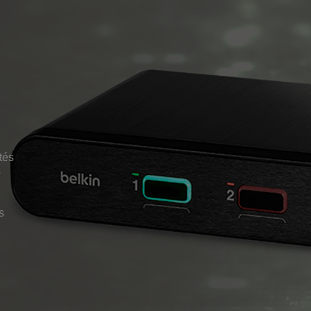
tés
s
s