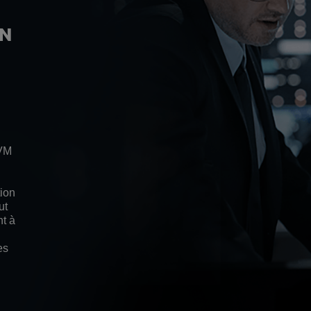
ON
KVM
tion
ut
nt à
es