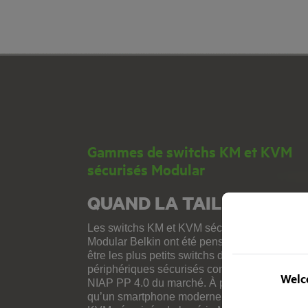
Gammes de switchs KM et KVM
sécurisés Modular
QUAND LA TAILLE COMP
Les switchs KM et KVM sécurisés de la gam
Modular Belkin ont été pensés et fabriqués p
être les plus petits switchs de partage de
périphériques sécurisés conçus selon la nor
Welco
NIAP PP 4.0 du marché. À peine plus larges
qu’un smartphone moderne, les switchs KM e