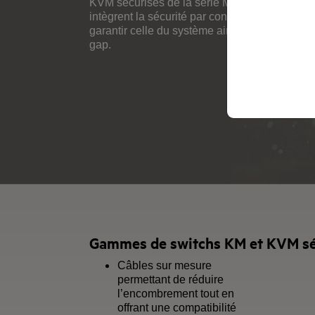
KVM sécurisés de la série Modular Belkin
intègrent la sécurité par construction afin de
garantir celle du système ainsi que l’isolation 
gap.
Gammes de switchs KM et KVM séc
Câbles sur mesure
permettant de réduire
l’encombrement tout en
offrant une compatibilité