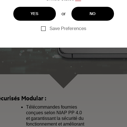
air
or
YES
NO
Save Preferences
urisés Modular :
Télécommandes fournies
conçues selon NIAP PP 4.0
et garantissant la sécurité du
fonctionnement et améliorant