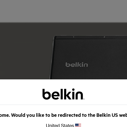
TE
me
our
me
me. Would you like to be redirected to the Belkin US we
t
United States