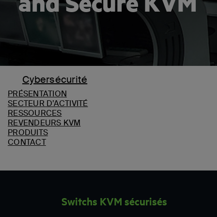
and Secure KVM
Cybersécurité
PRÉSENTATION
SECTEUR D’ACTIVITÉ
RESSOURCES
REVENDEURS KVM
PRODUITS
CONTACT
Switchs KVM sécurisés