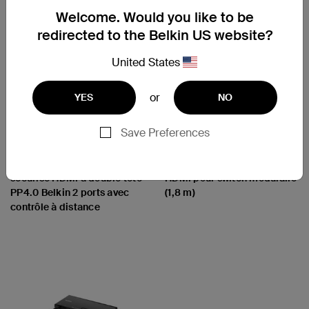
Welcome. Would you like to be
redirected to the Belkin US website?
United States
or
YES
NO
Save Preferences
Cybersecurity and Secure
Cybersecurity and Secure
KVM
KVM
Switch KVM modulaire
Câble hôte à tête simple
sécurisé HDMI à double tête
HDMI pour switch modulaire
PP4.0 Belkin 2 ports avec
(1,8 m)
contrôle à distance
Price:
Price: