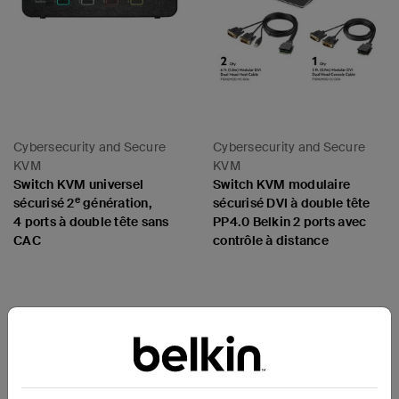
Cybersecurity and Secure
Cybersecurity and Secure
KVM
KVM
Switch KVM universel
Switch KVM modulaire
e
sécurisé 2
génération,
sécurisé DVI à double tête
4 ports à double tête sans
PP4.0 Belkin 2 ports avec
CAC
contrôle à distance
Price:
Price: