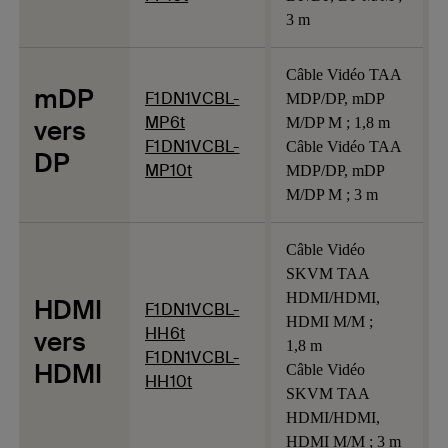
3 m
Câble Vidéo TAA
mDP
F1DN1VCBL-
MDP/DP, mDP
MP6t
vers
M/DP M ; 1,8 m
F1DN1VCBL-
Câble Vidéo TAA
DP
MP10t
MDP/DP, mDP
M/DP M ; 3 m
Câble Vidéo
SKVM TAA
HDMI/HDMI,
HDMI
F1DN1VCBL-
HDMI M/M ;
HH6t
vers
1,8 m
F1DN1VCBL-
HDMI
Câble Vidéo
HH10t
SKVM TAA
HDMI/HDMI,
HDMI M/M ; 3 m