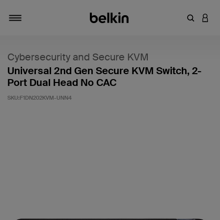
Saisir un 
CONN
Navigation tiroir
Cybersecurity and Secure KVM
Universal 2nd Gen Secure KVM Switch, 2-
Port Dual Head No CAC
SKU:
F1DN202KVM-UNN4