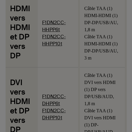
HDMI
Câble TAA (1)
vers
HDMI-HDMI (1)
F1DN2CC-
DP-DP/USB/AU,
HDMI
HHPP6t
1,8 m
et DP
F1DN2CC-
Câble TAA (1)
HHPP10t
vers
HDMI-HDMI (1)
DP-DP/USB/AU,
DP
3 m
Câble TAA (1)
DVI
DVI vers HDMI
vers
(1) DP vers
F1DN2CC-
DP/USB/AUD,
HDMI
DHPP6t
1,8 m
et DP
F1DN2CC-
Câble TAA (1)
DHPP10t
vers
DVI vers HDMI
(1) DP-
DP
DP/USB/AUD,