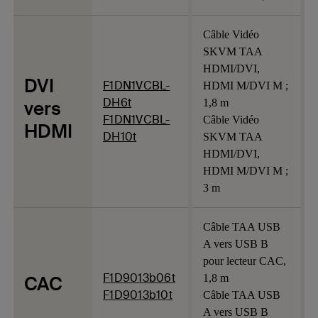
Câble Vidéo
SKVM TAA
HDMI/DVI,
DVI
F1DN1VCBL-
HDMI M/DVI M ;
DH6t
vers
1,8 m
F1DN1VCBL-
Câble Vidéo
HDMI
DH10t
SKVM TAA
HDMI/DVI,
HDMI M/DVI M ;
3 m
Câble TAA USB
A vers USB B
pour lecteur CAC,
F1D9013b06t
CAC
1,8 m
F1D9013b10t
Câble TAA USB
A vers USB B