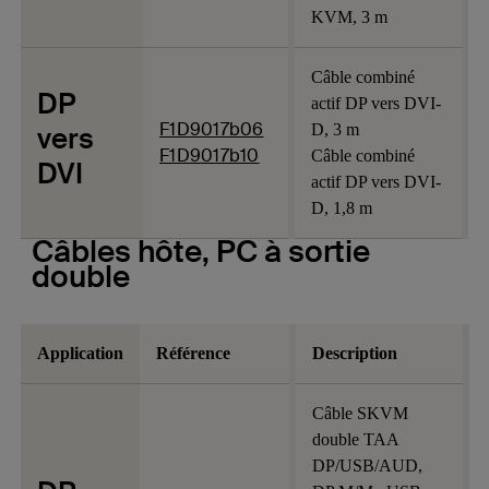
KVM, 3 m
Câble combiné
DP
actif DP vers DVI-
F1D9017b06
vers
D, 3 m
F1D9017b10
Câble combiné
DVI
actif DP vers DVI-
D, 1,8 m
Câbles hôte, PC à sortie
double
Application
Référence
Description
Câble SKVM
double TAA
DP/USB/AUD,