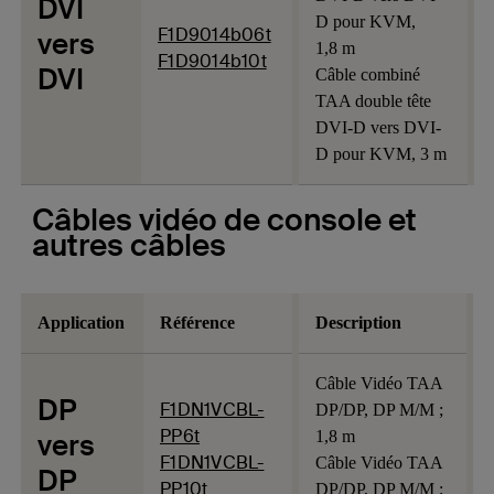
DVI
D pour KVM,
F1D9014b06t
vers
1,8 m
F1D9014b10t
DVI
Câble combiné
TAA double tête
DVI-D vers DVI-
D pour KVM, 3 m
Câbles vidéo de console et
autres câbles
Application
Référence
Description
Câble Vidéo TAA
DP
F1DN1VCBL-
DP/DP, DP M/M ;
PP6t
vers
1,8 m
F1DN1VCBL-
Câble Vidéo TAA
DP
PP10t
DP/DP, DP M/M ;