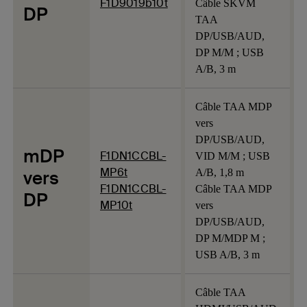
F1D9019b10t
Câble SKVM
DP
TAA
DP/USB/AUD,
DP M/M ; USB
A/B, 3 m
Câble TAA MDP
vers
DP/USB/AUD,
mDP
F1DN1CCBL-
VID M/M ; USB
MP6t
vers
A/B, 1,8 m
F1DN1CCBL-
Câble TAA MDP
DP
MP10t
vers
DP/USB/AUD,
DP M/MDP M ;
USB A/B, 3 m
Câble TAA