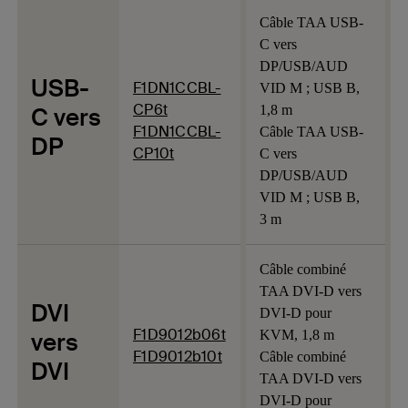
Câble TAA USB-
C vers
DP/USB/AUD
USB-
F1DN1CCBL-
VID M ; USB B,
CP6t
C vers
1,8 m
F1DN1CCBL-
Câble TAA USB-
DP
CP10t
C vers
DP/USB/AUD
VID M ; USB B,
3 m
Câble combiné
TAA DVI-D vers
DVI
DVI-D pour
F1D9012b06t
vers
KVM, 1,8 m
F1D9012b10t
Câble combiné
DVI
TAA DVI-D vers
DVI-D pour