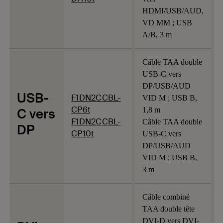
HDMI/USB/AUD,
VD MM ; USB
A/B, 3 m
Câble TAA double
USB-C vers
DP/USB/AUD
USB-
F1DN2CCBL-
VID M ; USB B,
CP6t
C vers
1,8 m
F1DN2CCBL-
Câble TAA double
DP
CP10t
USB-C vers
DP/USB/AUD
VID M ; USB B,
3 m
Câble combiné
TAA double tête
DVI-D vers DVI-