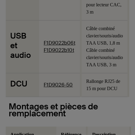
pour lecteur CAC,
3 m
Câble combiné
USB
clavier/souris/audio
F1D9022b06t
et
TAA USB, 1,8 m
F1D9022b10t
Câble combiné
audio
clavier/souris/audio
TAA USB, 3 m
DCU
Rallonge RJ25 de
F1D9026-50
15 m pour DCU
Montages et pièces de
remplacement
Application
Référence
Description