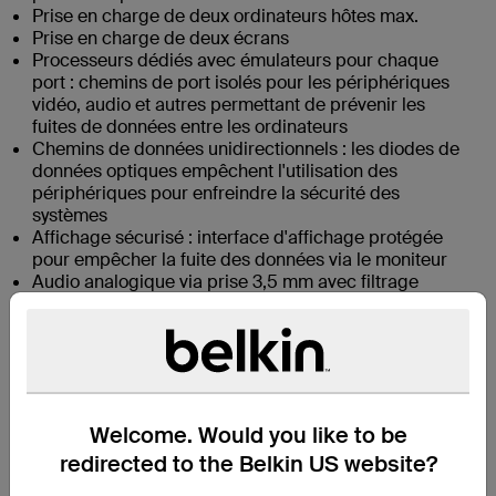
Prise en charge de deux ordinateurs hôtes max.
Prise en charge de deux écrans
Processeurs dédiés avec émulateurs pour chaque
port : chemins de port isolés pour les périphériques
vidéo, audio et autres permettant de prévenir les
fuites de données entre les ordinateurs
Chemins de données unidirectionnels : les diodes de
données optiques empêchent l'utilisation des
périphériques pour enfreindre la sécurité des
systèmes
Affichage sécurisé : interface d'affichage protégée
pour empêcher la fuite des données via le moniteur
Audio analogique via prise 3,5 mm avec filtrage
audio par ultrasons
Gestion des périphériques : détection des
périphériques USB pour empêcher toute utilisation
non autorisée de ces derniers
Protection anti-altération active et étiquetage
sécurisé : étiquette produit inviolable holographique
Welcome. Would you like to be
fournissant une indication visuelle et empêchant les
altérations
redirected to the Belkin US website?
Commutation rapide : aucun délai au niveau du