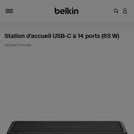
Saisir un 
CONN
Navigation tiroir
Station d'accueil USB-C à 14 ports (65 W)
SKU:
INC003vfBK
3,7 sur 5 (avis clients)