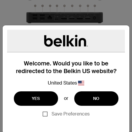
Résolution jusqu'à 4K
Welcome. Would you like to be
Profitez d’une image haute résolution et utilisez plusieurs
redirected to the Belkin US website?
applications sur vos différents écrans. Ce dock USB-C
vous permet de connecter à votre ordinateur portable
United States
jusqu'à trois écrans* simultanément sur une sélection
d'appareils hôtes compatibles MST afin de profiter
d’images nettes et détaillées sur vos différents écrans. Il
or
YES
NO
prend en charge des résolutions d'écrans jusqu'à 4K.
Save Preferences
Puissance USB-C