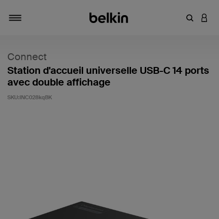
Saisir un 
CONN
Navigation tiroir
Connect
Station d'accueil universelle USB-C 14 ports
avec double affichage
SKU:
INC028kqBK
4,4 sur 5 (avis clients)