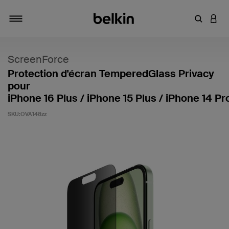
Saisir un 
CONN
Navigation tiroir
ScreenForce
Protection d'écran TemperedGlass Privacy
pour
iPhone 16 Plus / iPhone 15 Plus / iPhone 14 P
SKU:
OVA148zz
4,2 sur 5 (avis clients)