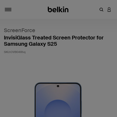
Saisir un 
CONN
Navigation tiroir
ScreenForce
InvisiGlass Treated Screen Protector for
Samsung Galaxy S25
SKU:
OVB048hq
4,5 sur 5 (avis clients)