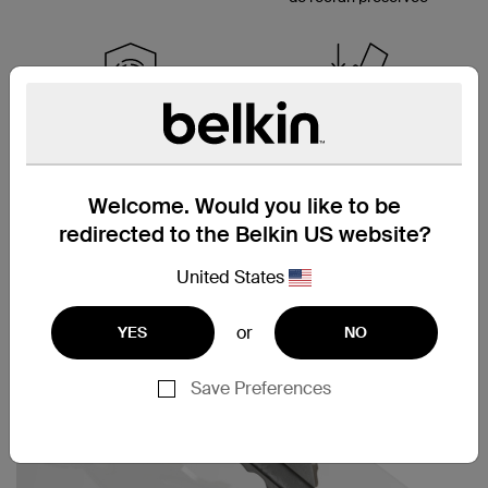
Revêtement anti-
Support Easy Align
tache et
pour une pose facile
anti-trace de doigt
de la protection
Welcome. Would you like to be
redirected to the Belkin US website?
United States
or
YES
NO
Save Preferences