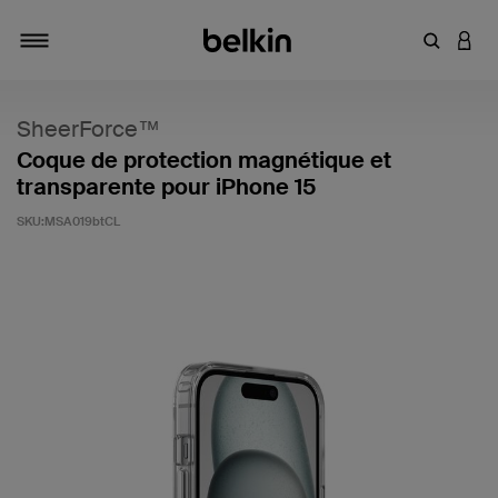
Saisir un 
CONN
Navigation tiroir
SheerForce™
Coque de protection magnétique et
transparente pour iPhone 15
SKU:
MSA019btCL
4,7 sur 5 (avis clients)