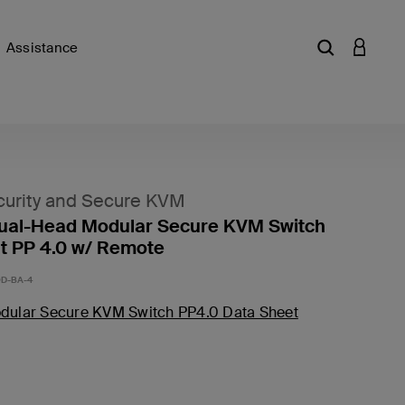
Assistance
Saisir un mot
CONNEX
urity and Secure KVM
Dual-Head Modular Secure KVM Switch
t PP 4.0 w/ Remote
D-BA-4
odular Secure KVM Switch PP4.0 Data Sheet