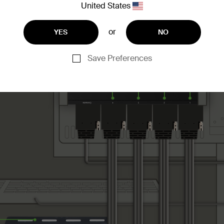
United States
or
YES
NO
Save Preferences