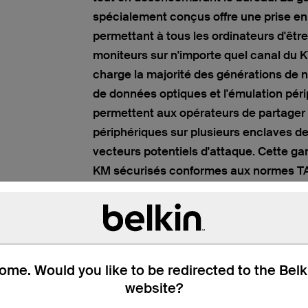
spécialement conçus offre une prise en 
permettant à tous les ordinateurs d'être
moniteurs sur n'importe quel canal du 
charge la majorité des générations de 
de données optiques et l'émulation péri
permettent aux opérateurs de partager 
périphériques sur plusieurs enclaves de
vecteurs potentiels d'attaque. Cette 
KM sécurisés conformes aux normes TAA
Unis convient parfaitement aux enviro
exigeant des dispositions rigoureuses 
cybersécurité, notamment les applicat
militaires et de santé.
me. Would you like to be redirected to the Bel
website?