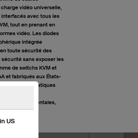
charge vidéo universelle,
 interfacés avec tous les
KVM, tout en prenant en
normes vidéo. Les diodes
phérique intégrée
en toute sécurité des
 sécurité sans exposer les
gamme de switchs KVM et
 et fabriqués aux États-
nnements informatiques
en matière de
ions gouvernementales,
kin US