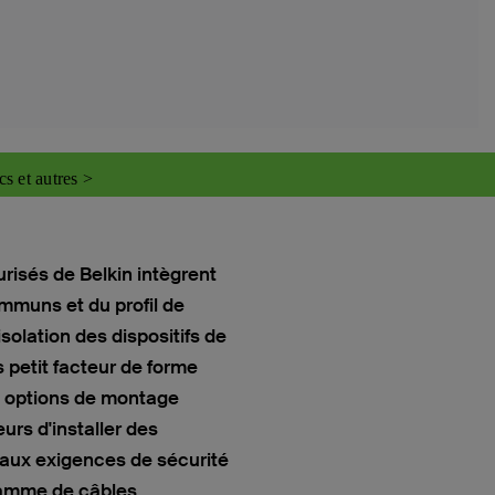
cs et autres >
isés de Belkin intègrent
mmuns et du profil de
isolation des dispositifs de
 petit facteur de forme
es options de montage
rs d'installer des
 aux exigences de sécurité
gamme de câbles