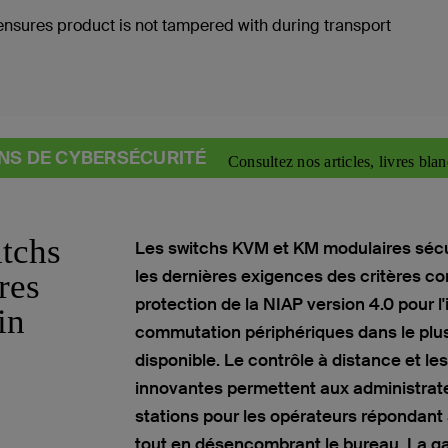
sures product is not tampered with during transport
NS DE CYBERSÉCURITÉ
Consultez nos articles, livres blan
tchs
Les switchs KVM et KM modulaires sécur
les dernières exigences des critères co
res
protection de la NIAP version 4.0 pour l'
in
commutation périphériques dans le plus
disponible. Le contrôle à distance et l
innovantes permettent aux administrateu
stations pour les opérateurs répondant
tout en désencombrant le bureau. La 