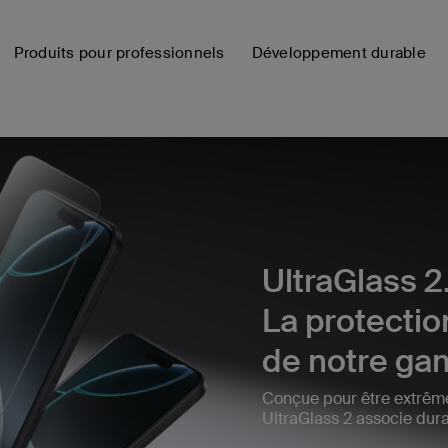
Produits pour professionnels
Développement durable
UltraGlass 2
La protectio
de notre g
Conçue pour être extrême
UltraGlass 2 associe durab