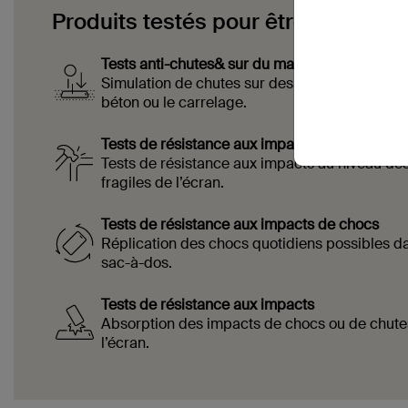
Produits testés pour être durables.
Tests anti-chutes& sur du marbre avec papier 
Simulation de chutes sur des surfaces rugue
béton ou le carrelage.
Tests de résistance aux impacts
Tests de résistance aux impacts au niveau des
fragiles de l’écran.
Tests de résistance aux impacts de chocs
Réplication des chocs quotidiens possibles d
sac-à-dos.
Tests de résistance aux impacts
Absorption des impacts de chocs ou de chutes
l’écran.