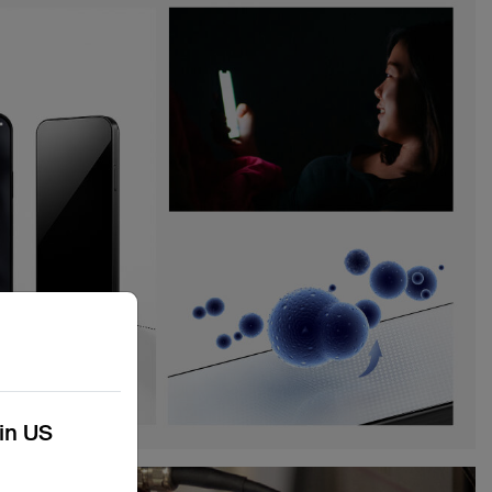
kin US