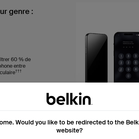
ur genre :
ltrer 60 % de
phone entre
†††
culaire
tion
 ainsi sa
me. Would you like to be redirected to the Bel
website?