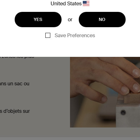
United States
or
YES
NO
abrasif
uses comme le
Save Preferences
 zones les plus
ans un sac ou
 d’objets sur