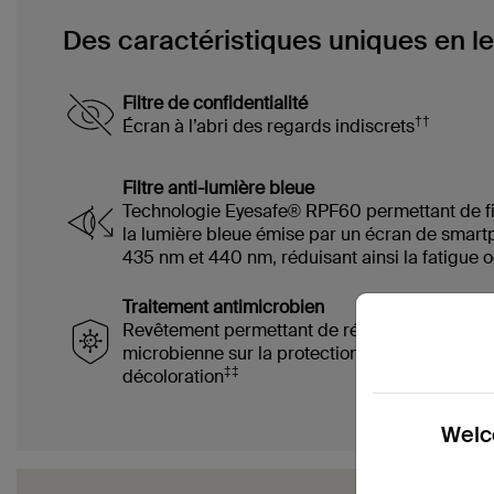
Des caractéristiques uniques en le
Filtre de confidentialité
††
Écran à l’abri des regards indiscrets
Filtre anti-lumière bleue
Technologie Eyesafe® RPF60 permettant de fi
la lumière bleue émise par un écran de smart
435 nm et 440 nm, réduisant ainsi la fatigue o
Traitement antimicrobien
Revêtement permettant de réduire la proliféra
microbienne sur la protection d'écran et éviter
‡‡
décoloration
Welco