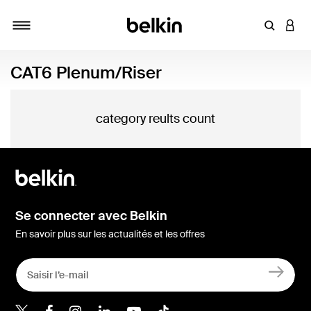
Saisir un 
CONN
Navigation tiroir
CAT6 Plenum/Riser
category reults count
Se connecter avec Belkin
En savoir plus sur les actualités et les offres
Belkin Twitter
Belkin Facebook
Belkin Instagram
Belkin LinkedIn
Belkin Youtube
Belkin TikTok