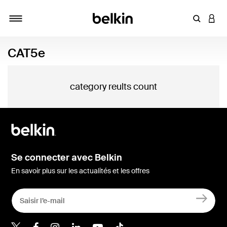
Saisir un 
CONN
Navigation tiroir
CAT5e
category reults count
Se connecter avec Belkin
En savoir plus sur les actualités et les offres
Belkin Twitter
Belkin Facebook
Belkin Instagram
Belkin LinkedIn
Belkin Youtube
Belkin TikTok