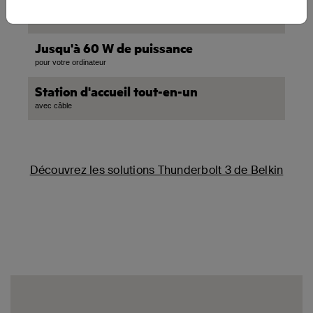
Gigabit Ethernet
pour une connexion rapide, sécurisée et fiable
Jusqu'à 60 W de puissance
pour votre ordinateur
Station d'accueil tout-en-un
avec câble
Découvrez les solutions Thunderbolt 3 de Belkin