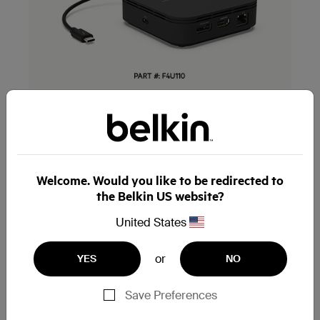
Câble Thunderbolt 3
intégré
Dock compatible avec les ordinateurs
Mac et PC
Welcome. Would you like to be redirected to
Double affichage 4K à 60 Hz
the Belkin US website?
DisplayPort + HDMI
United States
40 Gbit/s
de transfert de données
or
YES
NO
Connexion de 6 appareils
Save Preferences
via un seul et même câble