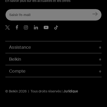
En savoir plus sur les actualités et les offres
Belkin Twitter
Belkin Facebook
Belkin Instagram
Belkin LinkedIn
Belkin Youtube
Belkin TikTok
Assistance
Belkin
Compte
© Belkin 2026 | Tous droits réservés |
Juridique