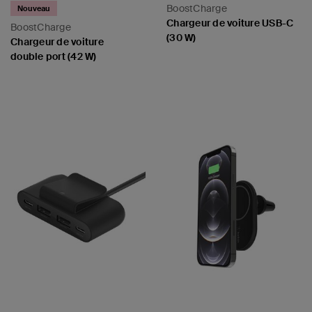
oiture
BoostCharge
Nouveau
Chargeur de voiture USB-C
BoostCharge
(30 W)
Chargeur de voiture
double port (42 W)
ly - PPS
Price:
Price: