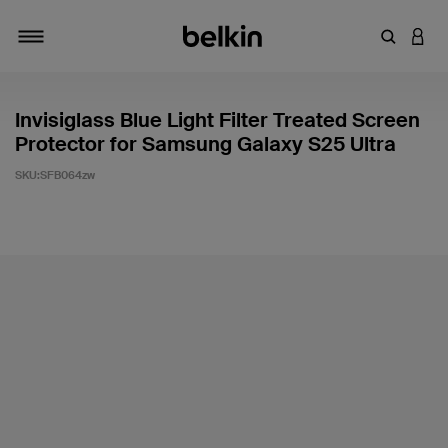
Saisir un 
CONN
Navigation tiroir
Invisiglass Blue Light Filter Treated Screen
Protector for Samsung Galaxy S25 Ultra
SKU:
SFB064zw
5 sur 5 (avis clients)