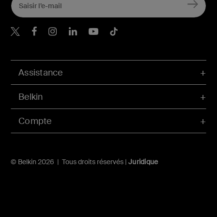
Belkin Twitter
Belkin Facebook
Belkin Instagram
Belkin LinkedIn
Belkin Youtube
Belkin TikTok
Assistance
Belkin
Compte
© Belkin 2026 | Tous droits réservés |
Juridique