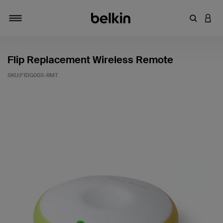
Saisir un 
CONN
Navigation tiroir
Flip Replacement Wireless Remote
SKU:
F1DG003-RMT