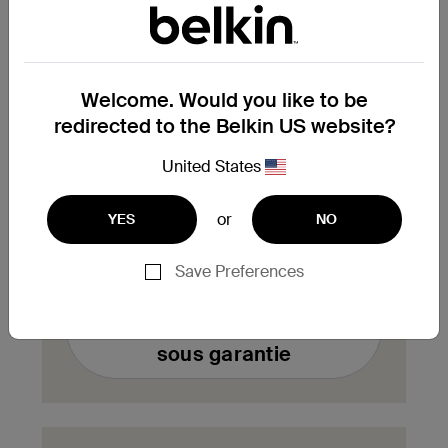
enregistrés en bas de votre page de
compte.
Welcome. Would you like to be
Vous avez besoin de
redirected to the Belkin US website?
remplacer un produit sous
garantie ?
United States
Complétez ici le formulaire de demande
or
YES
NO
d'échange de produit sous garantie. Notre
équipe vous contactera aussitôt.
Save Preferences
Remplir un formulaire
d'échange de produit
sous garantie