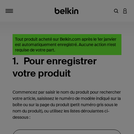
Saisir un 
CONN
Navigation tiroir
Tout produit acheté sur Belkin.com après le 1er janvier
est automatiquement enregistré. Aucune action n'est
requise de votre part.
1.
Pour enregistrer
votre produit
Commencez par saisir le nom du produit pour rechercher
votre article, saisissez le numéro de modèle indiqué sur la
boîte ou sur la page du produit (petit numéro gris sous le
nom du produit), ou utilisez les listes déroulantes ci-
dessous :