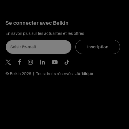
Se connecter avec Belkin
En savoir plus sur les actualités et les offres
Inscription
Belkin Twitter
Belkin Facebook
Belkin Instagram
Belkin LinkedIn
Belkin Youtube
Belkin TikTok
© Belkin 2026 | Tous droits réservés |
Juridique