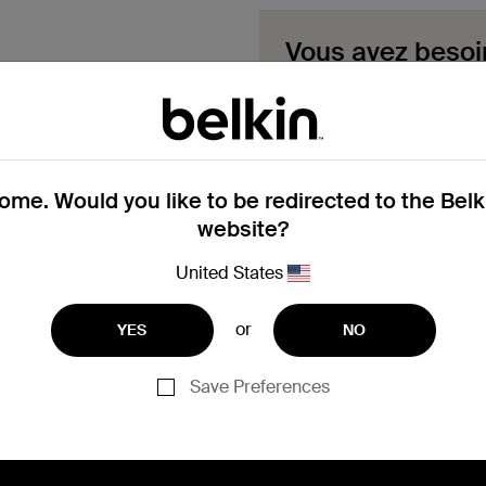
Vous avez besoi
sous garantie ?
Complétez ici le formula
garantie. Notre équipe vo
Remplir un for
me. Would you like to be redirected to the Bel
website?
United States
or
YES
NO
Vous avez besoin d'aide p
dès maintenant
Save Preferences