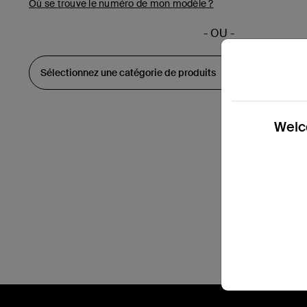
Où se trouve le numéro de mon modèle ?
- OU -
Welco