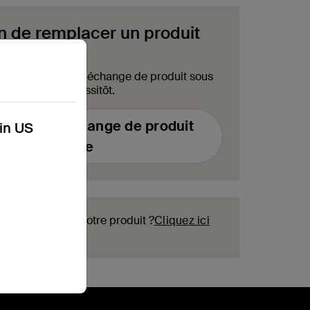
n de remplacer un produit
ire de demande d'échange de produit sous
us contactera aussitôt.
mulaire d'échange de produit
kin US
sous garantie
our enregistrer votre produit ?
Cliquez ici