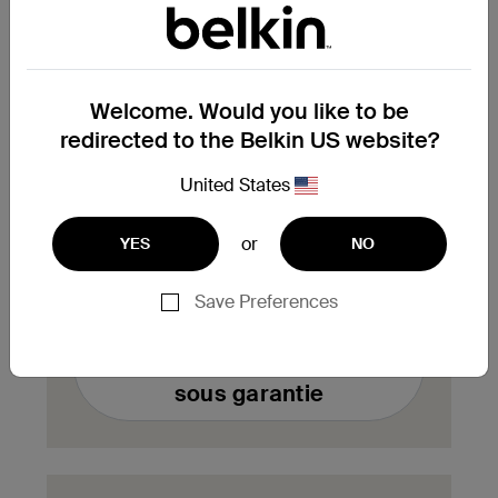
enregistrés en bas de votre page de
compte.
Welcome. Would you like to be
Vous avez besoin de
redirected to the Belkin US website?
remplacer un produit sous
garantie ?
United States
Complétez ici le formulaire de demande
or
YES
NO
d'échange de produit sous garantie. Notre
équipe vous contactera aussitôt.
Save Preferences
Remplir un formulaire
d'échange de produit
sous garantie