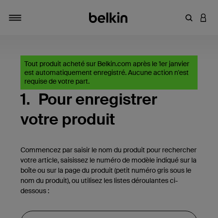
Saisir un 
CONN
Navigation tiroir
Tout produit acheté sur Belkin.com après le 1er janvier
est automatiquement enregistré. Aucune action n'est
requise de votre part.
1.
Pour enregistrer
votre produit
Commencez par saisir le nom du produit pour rechercher
votre article, saisissez le numéro de modèle indiqué sur la
boîte ou sur la page du produit (petit numéro gris sous le
nom du produit), ou utilisez les listes déroulantes ci-
dessous :