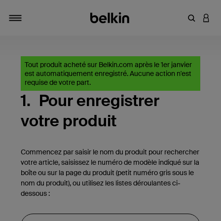
Saisir un 
CONN
Navigation tiroir
Tout produit acheté sur Belkin.com après le 1er janvier
est automatiquement enregistré. Aucune action n'est
requise de votre part.
1.
Pour enregistrer
votre produit
Commencez par saisir le nom du produit pour rechercher
votre article, saisissez le numéro de modèle indiqué sur la
boîte ou sur la page du produit (petit numéro gris sous le
nom du produit), ou utilisez les listes déroulantes ci-
dessous :