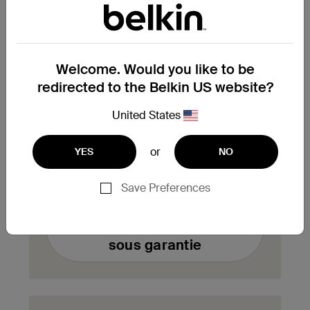
enregistrés en bas de votre page de
compte.
Welcome. Would you like to be
Vous avez besoin de
redirected to the Belkin US website?
remplacer un produit sous
garantie ?
United States
Complétez ici le formulaire de demande
or
YES
NO
d'échange de produit sous garantie. Notre
équipe vous contactera aussitôt.
Save Preferences
Remplir un formulaire
d'échange de produit
sous garantie