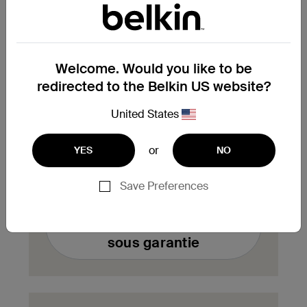
enregistrés en bas de votre page de
compte.
Welcome. Would you like to be
Vous avez besoin de
redirected to the Belkin US website?
remplacer un produit sous
garantie ?
United States
Complétez ici le formulaire de demande
or
YES
NO
d'échange de produit sous garantie. Notre
équipe vous contactera aussitôt.
Save Preferences
Remplir un formulaire
d'échange de produit
sous garantie