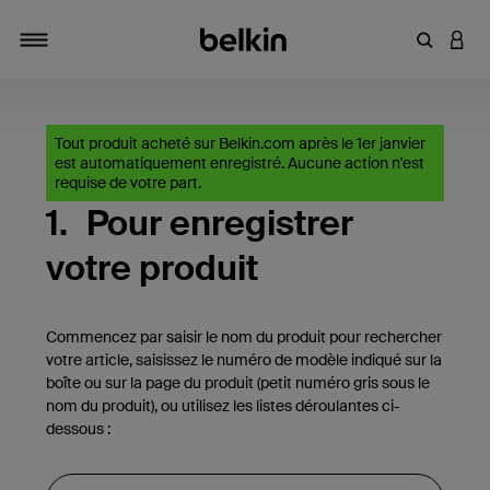
Saisir un 
CONN
Navigation tiroir
Tout produit acheté sur Belkin.com après le 1er janvier
est automatiquement enregistré. Aucune action n'est
requise de votre part.
1.
Pour enregistrer
votre produit
Commencez par saisir le nom du produit pour rechercher
votre article, saisissez le numéro de modèle indiqué sur la
boîte ou sur la page du produit (petit numéro gris sous le
nom du produit), ou utilisez les listes déroulantes ci-
dessous :