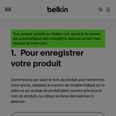
Saisir un 
CONN
Navigation tiroir
Tout produit acheté sur Belkin.com après le 1er janvier
est automatiquement enregistré. Aucune action n'est
requise de votre part.
1.
Pour enregistrer
votre produit
Commencez par saisir le nom du produit pour rechercher
votre article, saisissez le numéro de modèle indiqué sur la
boîte ou sur la page du produit (petit numéro gris sous le
nom du produit), ou utilisez les listes déroulantes ci-
dessous :