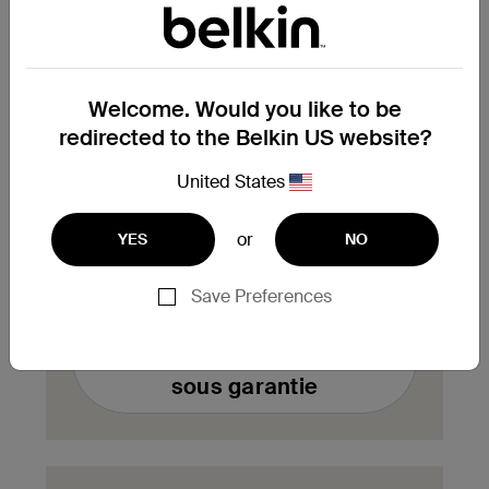
enregistrés en bas de votre page de
compte.
Welcome. Would you like to be
Vous avez besoin de
redirected to the Belkin US website?
remplacer un produit sous
garantie ?
United States
Complétez ici le formulaire de demande
or
YES
NO
d'échange de produit sous garantie. Notre
équipe vous contactera aussitôt.
Save Preferences
Remplir un formulaire
d'échange de produit
sous garantie