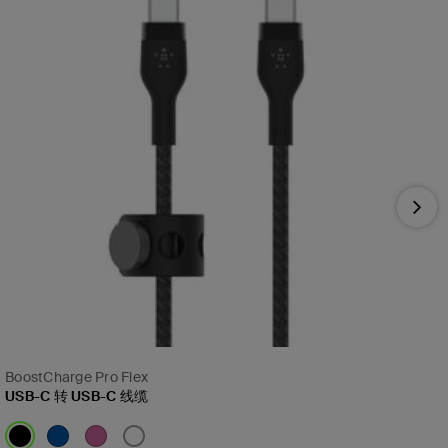
Nex
BoostCharge Pro Flex
USB-C 转 USB-C 线缆