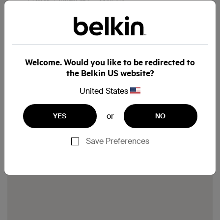
USB 3.1 是嶄新的技術，USB-C 接口則具備支援新技
術的功能。
USB POWER DELIVERY 是甚麼？
Welcome. Would you like to be redirected to
the Belkin US website?
USB Power Delivery
或 USB PD 是一種使用高速
USB-C 接口和線纜的充電協定。 Power Delivery 的
United States
智能手機、平板電腦和手提電腦可更安全快速地充
電，並為較大型的裝置提供更充足的電力，無需另外
or
YES
NO
準備的電源。與標準 5 瓦特充電相比，USB PD 能以
快 70% 的速度為智能手機充電。您甚至能在不同
Save Preferences
USB PD 裝置間分享電力。
深入了解
USB Power Delivery