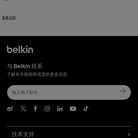
Price:
查看详情
与 Belkin 联系
了解有关新闻和优惠的更多信息
Belkin Weibo
Belkin Twitter
Belkin Facebook
Belkin Instagram
Belkin LInkedIn
Belkin Youtube
Belkin TikTo
技术支持