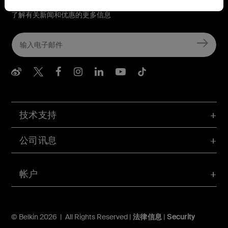
与 Belkin 联系
了解有关新闻和优惠的更多信息
Belkin Weibo
Belkin Twitter
Belkin Facebook
Belkin Instagram
Belkin LInkedIn
Belkin Youtube
Belkin TikTo
技术支持
公司讯息
帐户
© Belkin 2026 | All Rights Reserved |
法律信息
|
Security