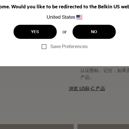
me. Would you like to be redirected to the Belkin US we
确保在线缆和/或产品
模糊或没有伪造痕迹。
United States
如果它看起来很完美，
or
YES
NO
在线零售网站上的贝尔金 US
现。
Save Preferences
如果产品包装有拼写错
为确保买到经认证的、高
认证图标。记住，如果直
产品。
浏览 USB-C 产品