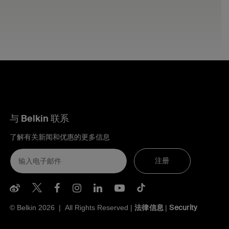
与 Belkin 联系
了解有关新闻和优惠的更多信息
注册
Belkin Weibo
Belkin Twitter
Belkin Facebook
Belkin Instagram
Belkin LInkedIn
Belkin Youtube
Belkin TikTo
法律信息
Security
© Belkin 2026 | All Rights Reserved |
|