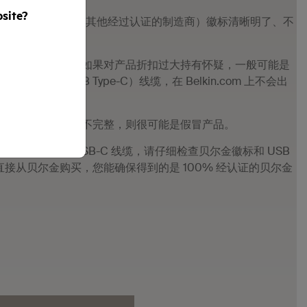
bsite?
包装上的贝尔金（或其他经过认证的制造商）徽标清晰明了、不
那么应该没问题。如果对产品折扣过大持有怀疑，一般可能是
B-C（即 USB Type-C）线缆，在 Belkin.com 上不会出
误、损坏或看起来不完整，则很可能是假冒产品。
品质的贝尔金 USB-C 线缆，请仔细检查贝尔金徽标和 USB
接从贝尔金购买，您能确保得到的是 100% 经认证的贝尔金