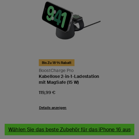
Bis Zu 18 % Rabatt
BoostCharge Pro
Kabellose 2-in-1-Ladestation
mit MagSafe (15 W)
Price:
119,99 €
Details anzeigen
Wählen Sie das beste Zubehör für das iPhone 16 aus