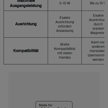
Maximale
5-15 W
Bis zu 15 W
Ausgangsleistung
Exakte
Exakte
Ausrichtung
Ausrichtung
Ausrichtung
durch
erfordert
starken
Anpassung
Magneten
Kann von
Breite
anderen
Kompatibilität
Kompatibilität
Herstellern
mit vielen
übernomme
Handys
werden